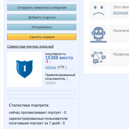
Solar cell
UlitkaOl
Этот блог
Отправить приватное сообщение
блогеров
.
Добавить в друзья
Игнорировать
perez-olga
scromni
Посетит
Сделать подарок
Совместная покупка: взрослый
Иринкасв
Лепесток Л
популярность:
Посмотре
15388 место
-1 ↓
рейтинг
1775
?
Привилегированный
пользователь
1
Вишенка*
Вишшн
уровня
Статистика портрета:
сейчас просматривают портрет - 0
зарегистрированные пользователи
посетившие портрет за 7 дней - 0