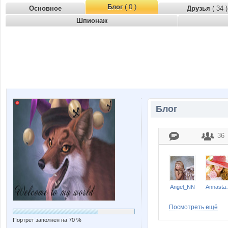
Блог
( 0 )
Основное
Друзья
( 34 )
Шпионаж
Блог
36
Angel_NN
Anna
Посмотреть ещё
Портрет заполнен на 70 %